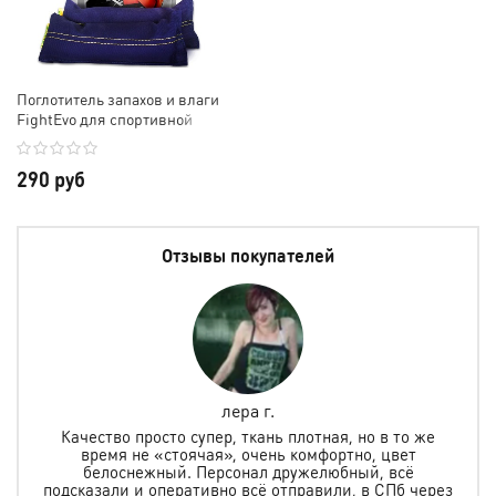
Поглотитель запахов и влаги
FightEvo для спортивной
экипировки
290 руб
Отзывы покупателей
лера г.
но
Качество просто супер, ткань плотная, но в то же
.
время не «стоячая», очень комфортно, цвет
ая и
белоснежный. Персонал дружелюбный, всё
по
м
подсказали и оперативно всё отправили, в СПб через