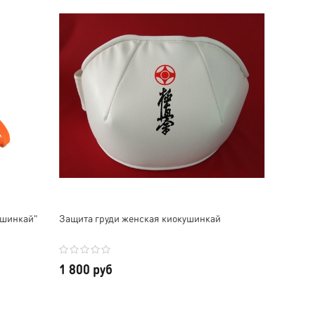
ушинкай"
Защита груди женская киокушинкай
Надежда Гегина
Инкогнито 0627
1 800 руб
Заказываю не первый
Заказываем не первый раз
раз.Качество товаров-
именные пояса,
отличное🥰🥰В этот раз
спортивный и