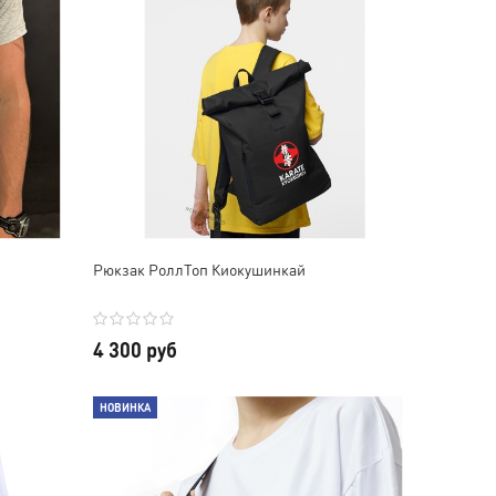
Рюкзак РоллТоп Киокушинкай
4 300 руб
НОВИНКА