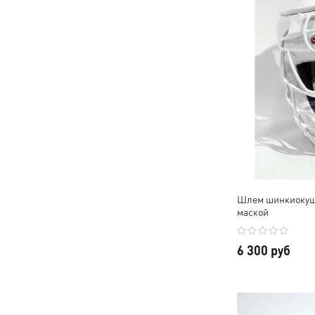
Шлем шинкиокуш
маской
6 300 руб