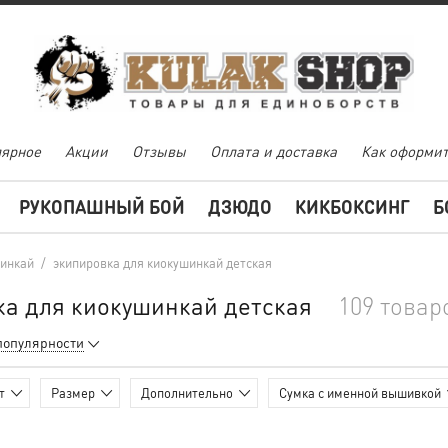
ярное
Акции
Отзывы
Оплата и доставка
Как оформит
РУКОПАШНЫЙ БОЙ
ДЗЮДО
КИКБОКСИНГ
Б
инкай
/
экипировка для киокушинкай детская
ка для киокушинкай детская
109 товар
популярности
т
Размер
Дополнительно
Сумка с именной вышивкой