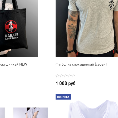
иокушинкай NEW
Футболка киокушинкай (серая)
1 000 руб
НОВИНКА