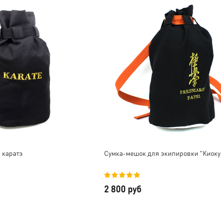
 каратэ
Cумка-мешок для экипировки "Киок
а
лера г.
Елена Горетова
2 800 руб
у!
Качество просто супер,
о,
ткань плотная, но в то же
Заказывали защиту и
вали
время не «стоячая», очень
шлем для мальчика, все