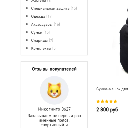
Специальная защита
15
Одежда
17
Аксессуары
16
Сумки
15
Снаряды
7
Комплекты
5
Отзывы покупателей
Сумка-мешок для
Гегина
Инкогнито 0627
Мария Колпаков
2 800 руб
не первый
Заказываем не первый раз
Благодарю за сумк
 товаров-
именные пояса,
Доставили быстр
В этот раз
спортивный и
постоянно поддержи