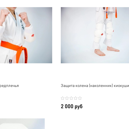
все
комфортно, цвет
подошло. Спасибо за
ый
белоснежный. Персонал
быструю доставку, за
ство,
дружелюбный, всё
помощь в выборе. Ребёнок
подсказали и оперативно
очень рад. Желаем Вам
у на
всё отправили, в СПб через
много клиентов, а мы уже в
шим
СДЭК за 2 дня пришло всё.
их числе.
В общем, очень довольны,
ущем
будем сотрудничать еще 😊
ю
Отдельное спасибо за
с!
скидку и наклейки, очень
приятно!
предплечья
Защита колена (наколенник) киокуш
2 000 руб