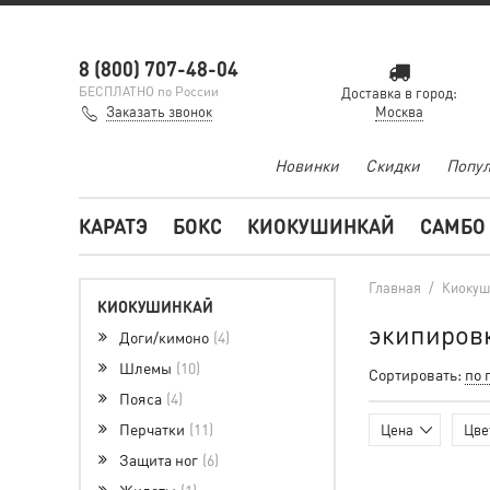
8 (800) 707-48-04
БЕСПЛАТНО по России
Доставка в город:
Заказать звонок
Москва
Новинки
Скидки
Попул
КАРАТЭ
БОКС
КИОКУШИНКАЙ
САМБО
Главная
/
Киокуш
КИОКУШИНКАЙ
экипиров
Доги/кимоно
4
Шлемы
10
Сортировать:
по 
Пояса
4
Перчатки
11
Цена
Цве
Защита ног
6
Жилеты
1