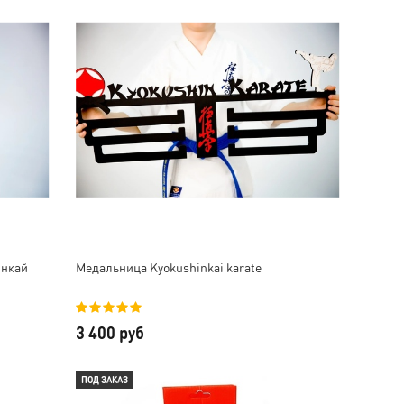
доги рост 175Лёгкое,
тренировочный костюм ,
прочное. СуперУже
все хорошего качества,
побывало в бою)Доставка
прошито аккуратно
курьером, всё аккуратно.
рекомендую
инкай
Медальница Kyokushinkai karate
3 400 руб
ПОД ЗАКАЗ