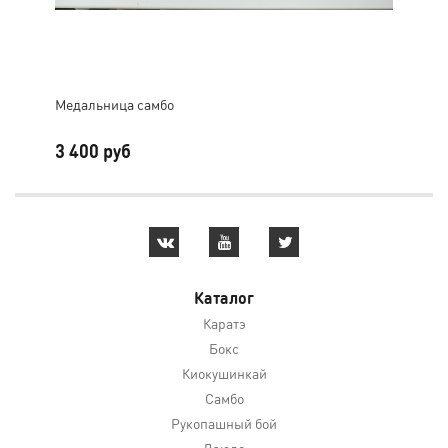
Медальница самбо
Мед
3 400 руб
3 
Каталог
Каратэ
Бокс
Киокушинкай
Самбо
Рукопашный бой
Дзюдо