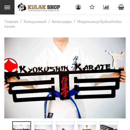
Главная
/
Киокушинкай
/
Аксессуары
/
Медальница Kyokushinkai
karate