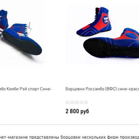
мбо Комби Рэй спорт Сине-
Борцовки Россамбо (ВФС) сине-крас
2 800 руб
ет-магазине представлены борцовки нескольких фирм произво