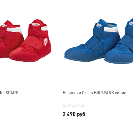
Обязательно в будущем
будем сотрудничать еще 😊
приобрету другую
Отдельное спасибо за
продукцию. Всем ос!
скидку и наклейки, очень
приятно!
ill SPARK
Борцовки Green Hill SPARK синие
2 490 руб