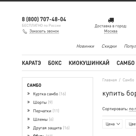
8 (800) 707-48-04
БЕСПЛАТНО по России
Доставка в город:
Заказать звонок
Москва
Новинки
Скидки
Попул
КАРАТЭ
БОКС
КИОКУШИНКАЙ
САМБО
Главная
/
Самбо
САМБО
купить бо
Куртка самбо
16
Шорты
9
Сортировать:
по 
Перчатки
11
Шлемы
6
Цена
Цве
Другая защита
16
Обувь
12