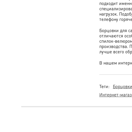
подходит именн
специализирова
нагрузок. Подо
телефону горяч
Борцовки для с
отличаются осо
спилок-велюром
производства. П
лучше всего об
В нашем интерн
Теги:
Борцовки
Интернет-магаз