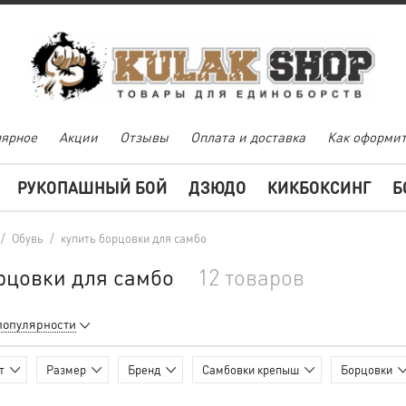
ярное
Акции
Отзывы
Оплата и доставка
Как оформит
РУКОПАШНЫЙ БОЙ
ДЗЮДО
КИКБОКСИНГ
Б
/
Обувь
/
купить борцовки для самбо
рцовки для самбо
12 товаров
популярности
т
Размер
Бренд
Самбовки крепыш
Борцовки