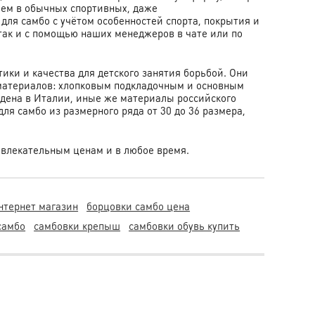
чем в обычных спортивных, даже
для самбо с учётом особенностей спорта, покрытия и
 так и с помощью наших менеджеров в чате или по
ки и качества для детского занятия борьбой. Они
материалов: хлопковым подкладочным и основным
едена в Италии, иные же материалы российского
для самбо из размерного ряда от 30 до 36 размера,
ивлекательным ценам и в любое время.
нтернет магазин
борцовки самбо цена
самбо
самбовки крепыш
самбовки обувь купить