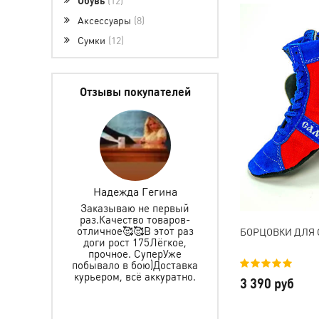
Аксессуары
8
Сумки
12
Отзывы покупателей
ретова
Надежда Гегина
Инкогнито 0627
Заказываю не первый
Заказываем не первы
раз.Качество товаров-
именные пояса,
 защиту и
отличное🥰🥰В этот раз
спортивный и
БОРЦОВКИ ДЛЯ
ьчика, все
доги рост 175Лёгкое,
тренировочный кост
пасибо за
прочное. СуперУже
все хорошего качес
тавку, за
побывало в бою)Доставка
прошито аккурат
ре. Ребёнок
курьером, всё аккуратно.
рекомендую
Желаем Вам
3 390 руб
, а мы уже в
ле.