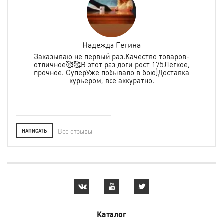
Надежда Гегина
Заказываю не первый раз.Качество товаров-
отличное🥰🥰В этот раз доги рост 175Лёгкое,
спо
е
прочное. СуперУже побывало в бою)Доставка
ь в
курьером, всё аккуратно.
о
Все отзывы
НАПИСАТЬ
Каталог