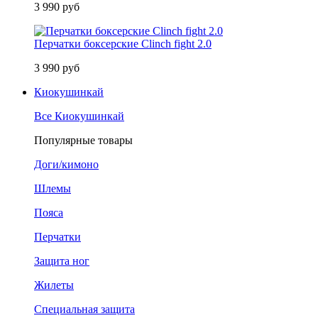
3 990 руб
Перчатки боксерские Clinch fight 2.0
3 990 руб
Киокушинкай
Все Киокушинкай
Популярные товары
Доги/кимоно
Шлемы
Пояса
Перчатки
Защита ног
Жилеты
Специальная защита