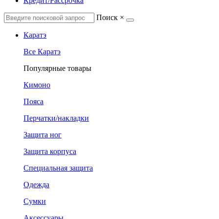
Кредит/Рассрочка
Поиск
×
Каратэ
Все Каратэ
Популярные товары
Кимоно
Пояса
Перчатки/накладки
Защита ног
Защита корпуса
Специальная защита
Одежда
Сумки
Аксессуары