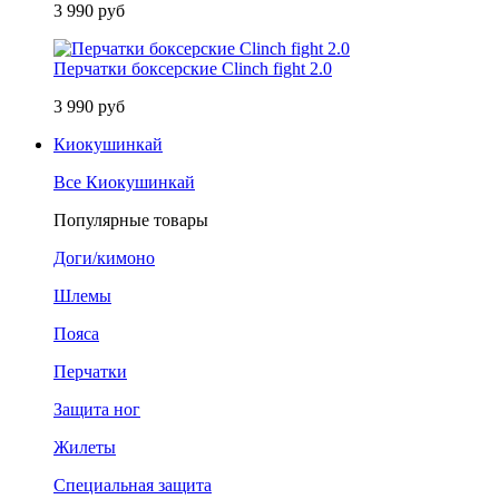
3 990 руб
Перчатки боксерские Clinch fight 2.0
3 990 руб
Киокушинкай
Все Киокушинкай
Популярные товары
Доги/кимоно
Шлемы
Пояса
Перчатки
Защита ног
Жилеты
Специальная защита