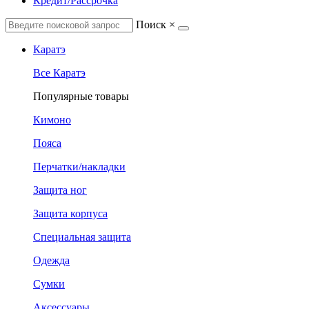
Кредит/Рассрочка
Поиск
×
Каратэ
Все Каратэ
Популярные товары
Кимоно
Пояса
Перчатки/накладки
Защита ног
Защита корпуса
Специальная защита
Одежда
Сумки
Аксессуары