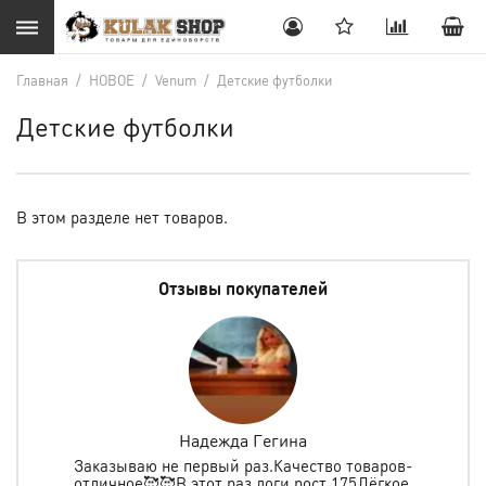
Главная
/
НОВОЕ
/
Venum
/
Детские футболки
Детские футболки
В этом разделе нет товаров.
Отзывы покупателей
Надежда Гегина
Заказываю не первый раз.Качество товаров-
отличное🥰🥰В этот раз доги рост 175Лёгкое,
спо