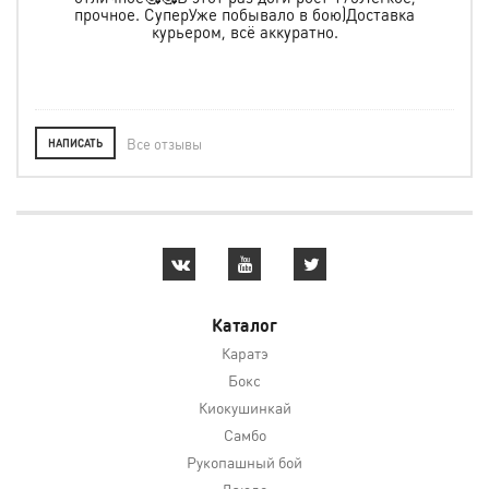
е
прочное. СуперУже побывало в бою)Доставка
ь в
курьером, всё аккуратно.
о
Все отзывы
НАПИСАТЬ
Каталог
Каратэ
Бокс
Киокушинкай
Самбо
Рукопашный бой