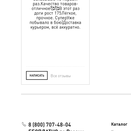
раз.Качество товаров-
именные пояса,
 защиту и
отличное🥰🥰В этот раз
спортивный и
ьчика, все
доги рост 175Лёгкое,
тренировочный кост
пасибо за
прочное. СуперУже
все хорошего качес
тавку, за
побывало в бою)Доставка
прошито аккурат
ре. Ребёнок
курьером, всё аккуратно.
рекомендую
Желаем Вам
, а мы уже в
ле.
Все отзывы
НАПИСАТЬ
8 (800) 707-48-04
Каталог