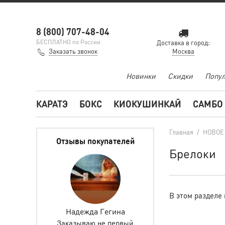
8 (800) 707-48-04
БЕСПЛАТНО по России
Доставка в город:
Заказать звонок
Москва
Новинки
Скидки
Попул
КАРАТЭ
БОКС
КИОКУШИНКАЙ
САМБО
Главная
/
НОВОЕ
Отзывы покупателей
Брелоки
В этом разделе 
ретова
Надежда Гегина
Инкогнито 0627
Заказываю не первый
Заказываем не первы