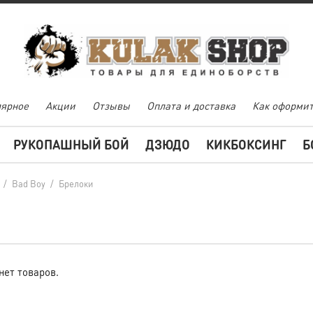
ярное
Акции
Отзывы
Оплата и доставка
Как оформит
РУКОПАШНЫЙ БОЙ
ДЗЮДО
КИКБОКСИНГ
Б
/
Bad Boy
/
Брелоки
нет товаров.
Мария Колпакова
лера г.
й раз
Благодарю за сумку!
Качество просто супер,