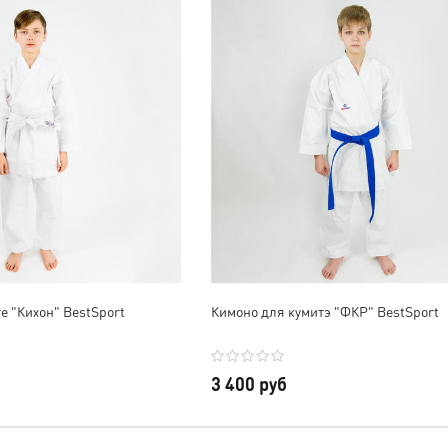
вместительная. Ношу на
всё отправили, в СПб через
тренировки с большим
СДЭК за 2 дня пришло всё.
удовольствием!
В общем, очень довольны,
Обязательно в будущем
будем сотрудничать еще 😊
приобрету другую
Отдельное спасибо за
продукцию. Всем ос!
скидку и наклейки, очень
приятно!
е "Кихон" BestSport
Кимоно для кумитэ "ФКР" BestSport
3 400 руб