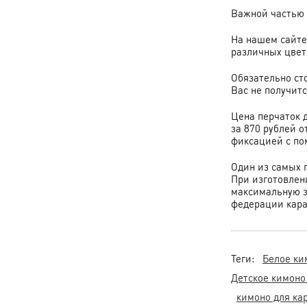
Важной частью 
На нашем сайте 
различных цвето
Обязательно сто
Вас не получитс
Цена перчаток д
за 870 рублей о
фиксацией с по
Один из самых 
При изготовлен
максимальную з
федерации кара
Теги:
Белое ки
Детское кимоно
кимоно для ка