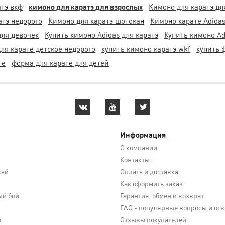
атэ вкф
кимоно для каратэ для взрослых
Кимоно для каратэ дл
атэ недорого
Кимоно для каратэ шотокан
Кимоно карате Adidas
для девочек
Купить кимоно Adidas для каратэ
Купить кимоно Ad
ля карате детское недорого
купить кимоно каратэ wkf
купить 
те
форма для карате для детей
Информация
О компании
Контакты
кай
Оплата и доставка
Как оформить заказ
й бой
Гарантия, обмен и возврат
FAQ - популярные вопросы и от
г
Отзывы покупателей