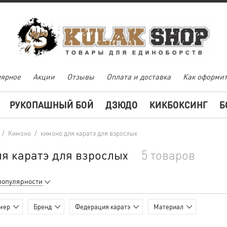
ярное
Акции
Отзывы
Оплата и доставка
Как оформит
РУКОПАШНЫЙ БОЙ
ДЗЮДО
КИКБОКСИНГ
Б
/
Кимоно
/
кимоно для каратэ для взрослых
я каратэ для взрослых
5 товаров
популярности
мер
Бренд
Федерация каратэ
Материал