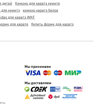
я детей
Кимоно для каратэ кумите
 для кумитэ
кимоно каратэ белое
idas для каратэ WKF
форму для карате
Купить форму для каратэ
Мы принимаем
Мы доставляем
веты