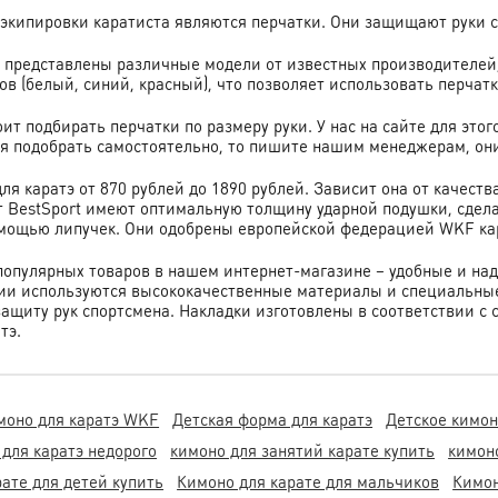
экипировки каратиста являются перчатки. Они защищают руки 
представлены различные модели от известных производителей, та
в (белый, синий, красный), что позволяет использовать перчатк
ит подбирать перчатки по размеру руки. У нас на сайте для эт
я подобрать самостоятельно, то пишите нашим менеджерам, они с
ля каратэ от 870 рублей до 1890 рублей. Зависит она от качест
т
BestSport
имеют оптимальную толщину ударной подушки, сдела
мощью липучек. Они одобрены европейской федерацией
WKF
ка
популярных товаров в нашем интернет-магазине – удобные и наде
ии используются высококачественные материалы и специальны
ащиту рук спортсмена. Накладки изготовлены в соответствии 
тэ.
моно для каратэ WKF
Детская форма для каратэ
Детское кимон
 для каратэ недорого
кимоно для занятий карате купить
кимоно
рате для детей купить
Кимоно для карате для мальчиков
Кимон