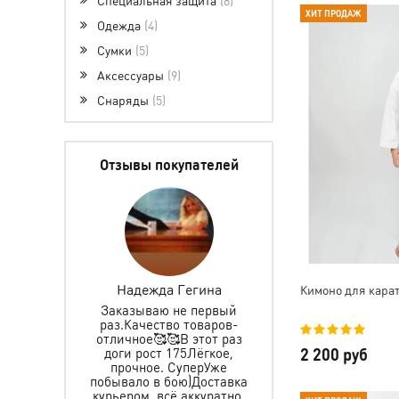
ХИТ ПРОДАЖ
Одежда
4
Сумки
5
Аксессуары
9
Снаряды
5
Отзывы покупателей
ретова
Надежда Гегина
Инкогнито 0627
Кимоно для кара
Заказываю не первый
Заказываем не первы
раз.Качество товаров-
именные пояса,
 защиту и
отличное🥰🥰В этот раз
спортивный и
ьчика, все
2 200 руб
доги рост 175Лёгкое,
тренировочный кост
пасибо за
прочное. СуперУже
все хорошего качес
тавку, за
побывало в бою)Доставка
прошито аккурат
ре. Ребёнок
курьером, всё аккуратно.
рекомендую