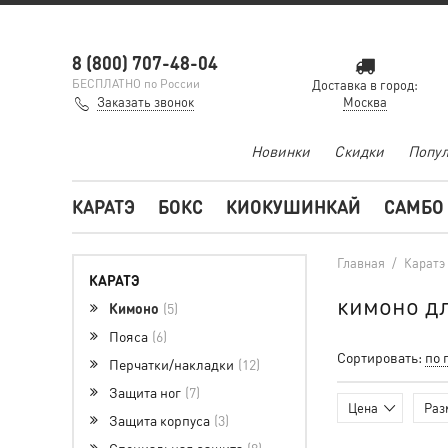
8 (800) 707-48-04
БЕСПЛАТНО по России
Доставка в город:
Заказать звонок
Москва
Новинки
Скидки
Попул
КАРАТЭ
БОКС
КИОКУШИНКАЙ
САМБО
Главная
/
Каратэ
КАРАТЭ
кимоно дл
Кимоно
5
Пояса
6
Сортировать:
по 
Перчатки/накладки
12
Защита ног
7
Цена
Раз
Защита корпуса
3
Специальная защита
8