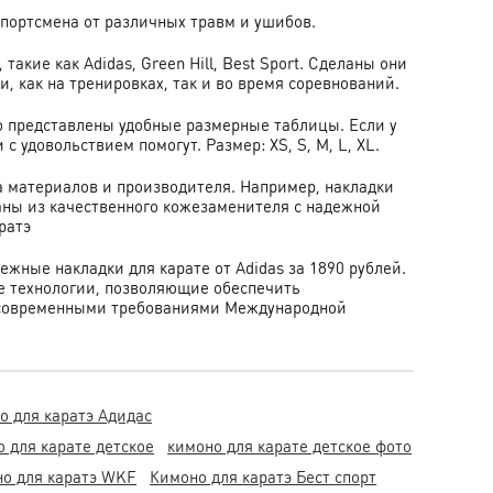
спортсмена от различных травм и ушибов.
кие как Adidas, Green Hill, Best Sport. Сделаны они
и, как на тренировках, так и во время соревнований.
ого представлены удобные размерные таблицы. Если у
 удовольствием помогут. Размер: XS, S, M, L, XL.
ва материалов и производителя. Например, накладки
ны из качественного кожезаменителя с надежной
ратэ
жные накладки для карате от Adidas за 1890 рублей.
е технологии, позволяющие обеспечить
с современными требованиями Международной
о для каратэ Адидас
 для карате детское
кимоно для карате детское фото
о для каратэ WKF
Кимоно для каратэ Бест спорт