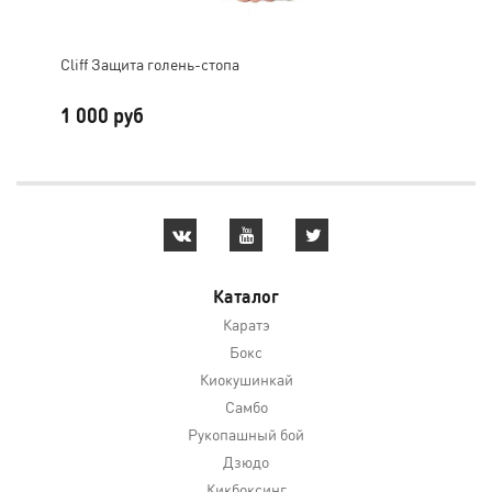
Cliff Защита голень-стопа
Cум
1 000 руб
2 
Каталог
Каратэ
Бокс
Киокушинкай
Самбо
Рукопашный бой
Дзюдо
Кикбоксинг