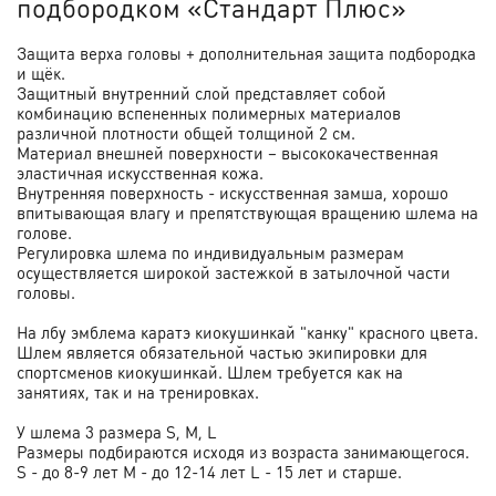
подбородком
«
Стандарт Плюс
»
Защита верха головы + дополнительная защита подбородка
и щёк.
Защитный внутренний слой представляет собой
комбинацию вспененных полимерных материалов
различной плотности общей толщиной 2 см.
Материал внешней поверхности – высококачественная
эластичная искусственная кожа.
Внутренняя поверхность - искусственная замша, хорошо
впитывающая влагу и препятствующая вращению шлема на
голове.
Регулировка шлема по индивидуальным размерам
осуществляется широкой застежкой в затылочной части
головы.
На лбу эмблема каратэ киокушинкай "канку" красного цвета.
Шлем является обязательной частью экипировки для
спортсменов киокушинкай. Шлем требуется как на
занятиях, так и на тренировках.
У шлема 3 размера S, M, L
Размеры подбираются исходя из возраста занимающегося.
S - до 8-9 лет M - до 12-14 лет L - 15 лет и старше.