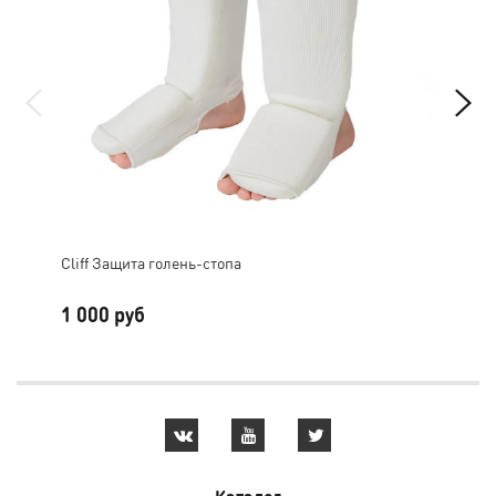
Cliff Защита голень-стопа
Cум
1 000 руб
2 