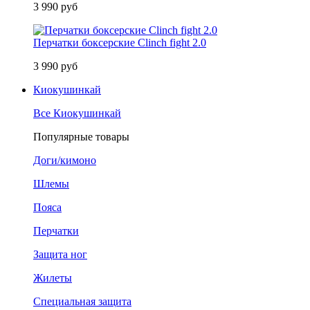
3 990 руб
Перчатки боксерские Clinch fight 2.0
3 990 руб
Киокушинкай
Все Киокушинкай
Популярные товары
Доги/кимоно
Шлемы
Пояса
Перчатки
Защита ног
Жилеты
Специальная защита