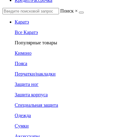
Кредит/Рассрочка
Поиск
×
Каратэ
Все Каратэ
Популярные товары
Кимоно
Пояса
Перчатки/накладки
Защита ног
Защита корпуса
Специальная защита
Одежда
Сумки
Аксессуары