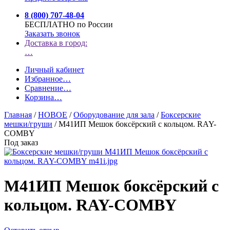
8 (800) 707-48-04
БЕСПЛАТНО по России
Заказать звонок
Доставка в город:
…
Личный кабинет
Избранное
…
Сравнение
…
Корзина
…
Главная
/
НОВОЕ
/
Оборудование для зала
/
Боксерские
мешки/груши
/
М41ИП Мешок боксёрский c кольцом. RAY-
COMBY
Под заказ
М41ИП Мешок боксёрский c
кольцом. RAY-COMBY