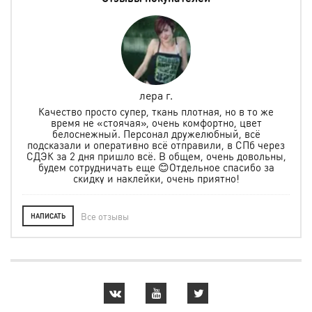
Елена Горетова
же
Заказывали защиту и шлем для мальчика, все
подошло. Спасибо за быструю доставку, за помощь в
ерез
выборе. Ребёнок очень рад. Желаем Вам много
ьны,
клиентов, а мы уже в их числе.
за
Все отзывы
НАПИСАТЬ