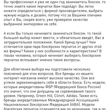
Вы профессионал и уже не один год занимаетесь боксом. то
точно знаете какие перчатки Вам подойдут. Вы легко
можете определиться с фирмой производителем, выбрать
нужную модель и дизайн, потому что за Вашими плечами
опыт и Вы, скорее всего, уже проверяли качество
выбранной экипировки на себе.
А если Вы только начинаете заниматься боксом. то такой
большой выбор может ввести, и обязательно введёт, Вас в
затруднительное положение. Какой бренд лучше? Чем
отличается одна пара боксёрских перчаток от других этой
же фирмы? Какие у них особенности и характеристики? В
глазах человека, который начинает выбирать боксёрские
перчатки всплывают именно такие воспросы.
Для облегчения выбора мы подготовили несколько
пояснений для этих вопросов. Все бренды из нашего
интернет-магазина имеют высокое качество. Они все
успели зарекомендовать себя в области бокса. Есть модели,
которые аккредитованы ФБР (Федерацией Бокса России)
это значит, что они допущены на соревнования такого
уровня. Например, Green Hill, Clinch, Adidas. Также есть
бренды аккредитованные Международной Ассоциацией
Национальных Боксёрских Федераций (AIBA). Модели
боксёрских перчаток отличаются как по назнчению, так и по