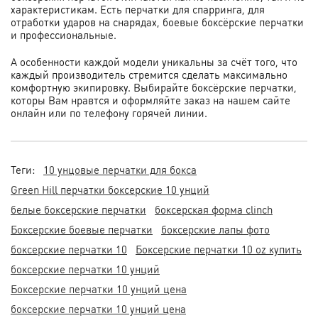
характеристикам. Есть перчатки для спарринга, для
отработки ударов на снарядах, боевые боксёрские перчатки
и профессиональные.
А особенности каждой модели уникальны за счёт того, что
каждый производитель стремится сделать максимально
комфортную экипировку. Выбирайте боксёрские перчатки,
которы Вам нравтся и оформляйте заказ на нашем сайте
онлайн или по телефону горячей линии.
Теги:
10 унцовые перчатки для бокса
Green Hill перчатки боксерские 10 унций
белые боксерские перчатки
боксерская форма clinch
Боксерские боевые перчатки
боксерские лапы фото
боксерские перчатки 10
Боксерские перчатки 10 oz купить
боксерские перчатки 10 унций
Боксерские перчатки 10 унций цена
боксерские перчатки 10 унций цена