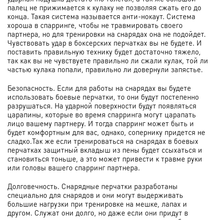
палец не прижимается к кулаку не позволяя сжать его до
конца. Такая система называется анти-нокаут. Система
хороша в спарринге, чтобы не травмировать своего
партнера, но для тренировки на снарядах она не подойдет.
Чувствовать удар в боксерских перчатках вы не будете. И
поставить правильную технику будет достаточно тяжело,
так как вы не чувствуете правильно ли сжали кулак, той ли
частью кулака попали, правильно ли довернули запястье.
Безопасность. Если для работы на снарядах вы будете
использовать боевые перчатки, то они будут постепенно
разрушаться. На ударной поверхности будут появляться
царапины, которые во время спарринга могут царапать
лицо вашему партнеру. И тогда спарринг может быть и
будет комфортным для вас, однако, сопернику придется не
сладко.Так же если тренироваться на снарядах в боевых
перчатках защитный вкладыш из пены будет ссыхаться и
становиться тоньше, а это может привести к травме руки
или головы вашего спарринг партнера.
Долговечность. Снарядные перчатки разработаны
специально для снарядов и они могут выдерживать
большие нагрузки при тренировке на мешке, лапах и
другом. Служат они долго, но даже если они придут в