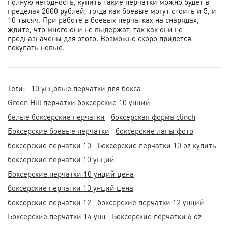
полную негодность, купить такие перчатки можно будет в
пределах 2000 рублей, тогда как боевые могут стоить и 5, и
10 тысяч. При работе в боевых перчатках на снарядах,
ждите, что много они не выдержат, так как они не
предназначены для этого. Возможно скоро придется
покупать новые.
Теги:
10 унцовые перчатки для бокса
Green Hill перчатки боксерские 10 унций
белые боксерские перчатки
боксерская форма clinch
Боксерские боевые перчатки
боксерские лапы фото
боксерские перчатки 10
Боксерские перчатки 10 oz купить
боксерские перчатки 10 унций
Боксерские перчатки 10 унций цена
боксерские перчатки 10 унций цена
боксерские перчатки 12
боксерские перчатки 12 унций
Боксерские перчатки 14 унц
Боксерские перчатки 6 oz