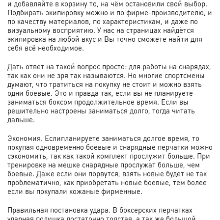
и добавляйте в корзину то, на чём остановили свой выбор.
Подбирать экипировку можно и по фирме-производителю, и
по качеству материалов, по характеристикам, и даже по
визуальному восприятию. У нас на страницах найдётся
экипировка на любой вкус и Вы точно сможете найти для
себя всё необходимое.
Дать ответ на такой вопрос просто: для работы на снарядах,
так как они не зря так называются. Но многие спортсмены
думают, что тратиться на покупку не стоит и можно взять
одни боевые. Это и правда так, если вы не планируете
заниматься боксом продолжительное время. Если вы
решительно настроены заниматься долго, тогда читать
дальше.
Экономия. Еслипланируете заниматься долгое время, то
покупая одновременно боевые и снарядные перчатки можно
сэкономить, так как такой комплект прослужит больше. При
тренировке на мешке снарядные прослужат больше, чем
боевые. Даже если они порвутся, взять новые будет не так
проблематично, как приобретать новые боевые, тем более
если вы покупали кожаные фирменные.
Правильная постановка удара. В боксерских перчатках
ударная подушка достаточно толстая, а так же большой