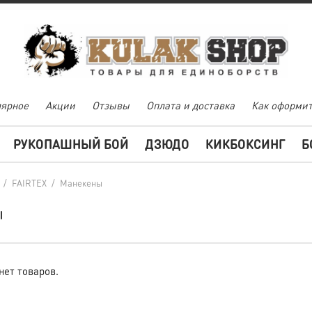
ярное
Акции
Отзывы
Оплата и доставка
Как оформит
РУКОПАШНЫЙ БОЙ
ДЗЮДО
КИКБОКСИНГ
Б
/
FAIRTEX
/
Манекены
ы
нет товаров.
а
Надежда Гегина
Инкогнито 0627
Заказываю не первый
Заказываем не первый раз