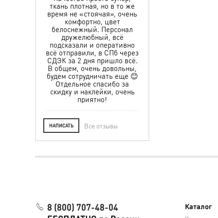
 быстро,
ткань плотная, но в то же
Заказывали защит
ддерживали
время не «стоячая», очень
шлем для мальчика,
али на все
комфортно, цвет
подошло. Спасибо
Отличный
белоснежный. Персонал
быструю доставку,
е качество,
дружелюбный, всё
помощь в выборе. Ре
обная и
подсказали и оперативно
очень рад. Желаем
я. Ношу на
всё отправили, в СПб через
много клиентов, а мы
с большим
СДЭК за 2 дня пришло всё.
их числе.
твием!
В общем, очень довольны,
 в будущем
будем сотрудничать еще 😊
 другую
Отдельное спасибо за
 Всем ос!
скидку и наклейки, очень
приятно!
Все отзывы
НАПИСАТЬ
8 (800) 707-48-04
Каталог