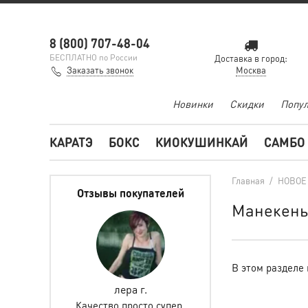
8 (800) 707-48-04
БЕСПЛАТНО по России
Доставка в город:
Заказать звонок
Москва
Новинки
Скидки
Попул
КАРАТЭ
БОКС
КИОКУШИНКАЙ
САМБО
Главная
/
НОВОЕ
Отзывы покупателей
Манекен
В этом разделе 
лпакова
лера г.
Елена Горетов
а сумку!
Качество просто супер,