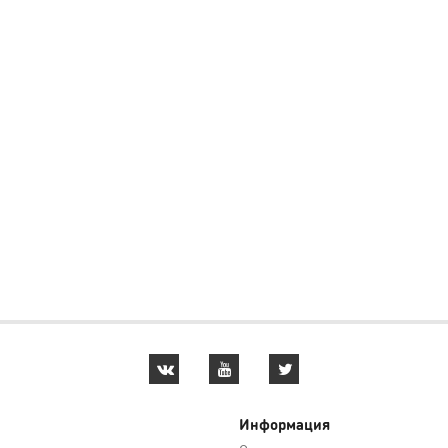
раз.Качество товаров-
именные пояса,
у и
отличное🥰🥰В этот раз
спортивный и
 все
доги рост 175Лёгкое,
тренировочный костюм ,
 за
прочное. СуперУже
все хорошего качества,
 за
побывало в бою)Доставка
прошито аккуратно
бёнок
курьером, всё аккуратно.
рекомендую
 Вам
 уже в
Информация