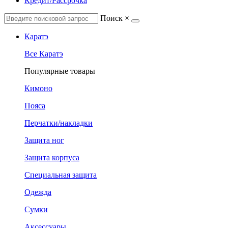
Кредит/Рассрочка
Поиск
×
Каратэ
Все Каратэ
Популярные товары
Кимоно
Пояса
Перчатки/накладки
Защита ног
Защита корпуса
Специальная защита
Одежда
Сумки
Аксессуары