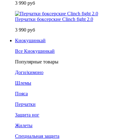
3 990 руб
Перчатки боксерские Clinch fight 2.0
3 990 руб
Киокушинкай
Все Киокушинкай
Популярные товары
Доги/кимоно
Шлемы
Пояса
Перчатки
Защита ног
Жилеты
Специальная защита