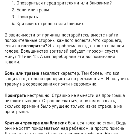
Опозориться перед зрителями или близкими?
Боли или травм
Проиграть
Критики от тренера или близких
В зависимости от причины постарайтесь вместе найти
положительные стороны каждого аспекта. Что хорошего,
если он
опозорится
? Эта проблема всегда только в нашей
голове. Большинство зрителей забудет «позор» спустя
минут 10 или 15. А мы перебираем эти воспоминания
годами.
Боль или травма
закаляют характер. Тем более, что вся
защита тщательно проверяется по регламентам. И получить
травму на соревнованиях почти невозможно.
Проиграть
нестрашно. Страшно не вынести из проигрыша
никаких выводов. Страшно сдаться, а потом осознать,
сколько времени было упущено только из-за страха, а не
проигрыша.
Критики тренера или близких
бояться тоже не стоит. Ведь
они не хотят поиздеваться над ребенком, а просто помочь.
Да, иногда эти слова бывают слишком грубыми. Но все