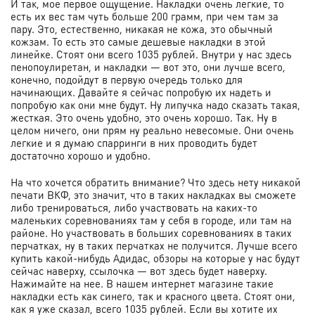
И так, мое первое ощущение. Накладки очень легкие, то
есть их вес там чуть больше 200 грамм, при чем там за
пару. Это, естественно, никакая не кожа, это обычный
кожзам. То есть это самые дешевые накладки в этой
линейке. Стоят они всего 1035 рублей. Внутри у нас здесь
пенопоулиретан, и накладки — вот это, они лучше всего,
конечно, подойдут в первую очередь только для
начинающих. Давайте я сейчас попробую их надеть и
попробую как они мне будут. Ну липучка надо сказать такая,
жесткая. Это очень удобно, это очень хорошо. Так. Ну в
целом ничего, они прям ну реально невесомые. Они очень
легкие и я думаю спарринги в них проводить будет
достаточно хорошо и удобно.
На что хочется обратить внимание? Что здесь нету никакой
печати ВКФ, это значит, что в таких накладках вы сможете
либо тренироваться, либо участвовать на каких-то
маленьких соревнованиях там у себя в городе, или там на
районе. Но участвовать в больших соревнованиях в таких
перчатках, ну в таких перчатках не получится. Лучше всего
купить какой-нибудь Адидас, обзоры на которые у нас будут
сейчас наверху, ссылочка — вот здесь будет наверху.
Нажимайте на нее. В нашем интернет магазине такие
накладки есть как синего, так и красного цвета. Стоят они,
как я уже сказал, всего 1035 рублей. Если вы хотите их